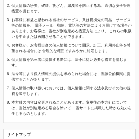
2.
個人情報の紛失、破壊、改ざん、漏洩等を防止する為、適切な安全管理
措置を講じます。
3.
お客様に有益と思われる当社のサービス、又は提携先の商品、サービス
等の情報を、 電子メール、郵便、電話等の方法によりお届けする場合が
あります。お客様は、当社が別途定める措置方法により、 これらの取扱
いを中止または再開させることができます。
4.
お客様が、お客様自身の個人情報について開示、訂正、利用停止等を希
望される場合には 合理的な範囲ですみやかに対応します。
5.
個人情報を第三者に提供する際には、法令に従い必要な措置を講じま
す。
6.
法令等により個人情報の提供を求められた場合には、当該公的機関に提
供することがあります。
7.
個人情報の取り扱いにおいては、個人情報に関する法令及びその他の規
範を遵守します。
8.
本方針の内容は変更されることがあります。変更後の本方針について
は、当社が別途定める場合を除いて、 当サイトに掲載した時から効力を
生じるものとします。
サイトマップ